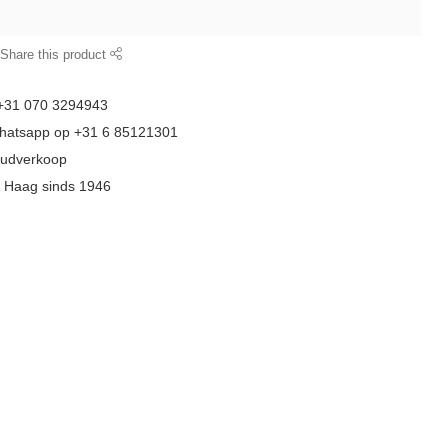
Share this product
 +31 070 3294943
whatsapp op +31 6 85121301
goudverkoop
n Haag sinds 1946