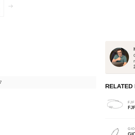
7
RELATED
FJF
FJF
GIO
GIO