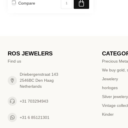
Compare
ROS JEWELERS
CATEGOR
Find us
Precious Meta
We buy gold, s
Driebergenstraat 143
Jewelery
2546BC Den Haag
Netherlands
horloges
Silver jewelery
+31 703294943
Vintage collec
Kinder
+31 6 85121301