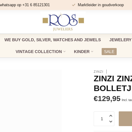
 whatsapp op +31 6 85121301
Marktleider in goudverkoop
WE BUY GOLD, SILVER, WATCHES AND JEWELS
JEWELERY
VINTAGE COLLECTION
KINDER
SALE
ZINZI
ZINZI Z
BOLLETJE
€129,95
Incl. ta