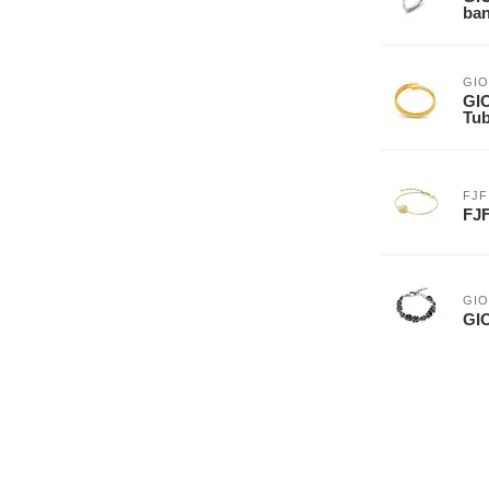
ban
GIO
GIO
Tub
FJF
FJF
GIO
GI