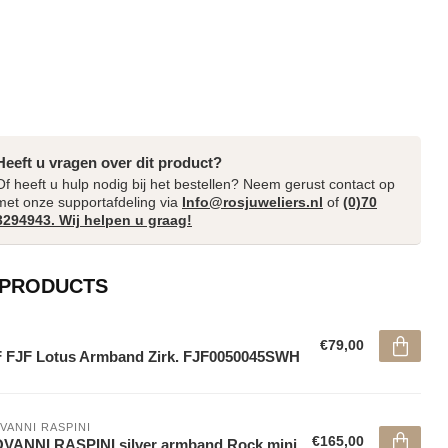
Heeft u vragen over dit product?
Of heeft u hulp nodig bij het bestellen? Neem gerust contact op
met onze supportafdeling via
Info@rosjuweliers.nl
of
(0)70
3294943. Wij helpen u graag!
 PRODUCTS
€79,00
 FJF Lotus Armband Zirk. FJF0050045SWH
VANNI RASPINI
€165,00
VANNI RASPINI silver armband Rock mini