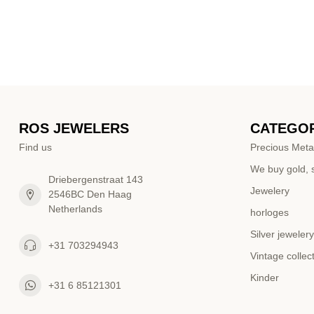
ROS JEWELERS
CATEGOR
Find us
Precious Meta
We buy gold, s
Driebergenstraat 143
Jewelery
2546BC Den Haag
Netherlands
horloges
Silver jewelery
+31 703294943
Vintage collec
Kinder
+31 6 85121301