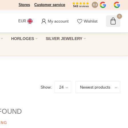
Stores
Dé winkel in Den Haag sinds 1946
Customer service
9.4
543
reviews
0
My account
Wishlist
EUR
HORLOGES
SILVER JEWELERY
Show:
FOUND
ING