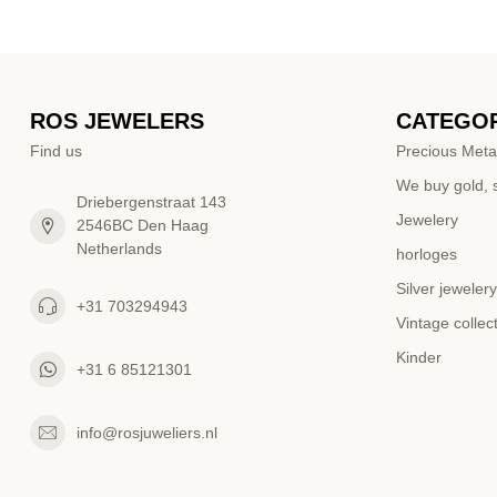
ROS JEWELERS
CATEGOR
Find us
Precious Meta
We buy gold, s
Driebergenstraat 143
Jewelery
2546BC Den Haag
Netherlands
horloges
Silver jewelery
+31 703294943
Vintage collec
Kinder
+31 6 85121301
info@rosjuweliers.nl