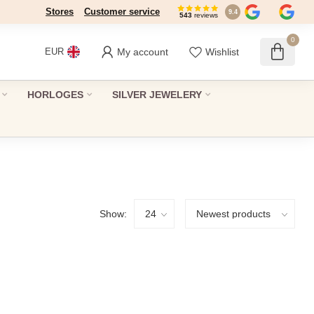
Stores
Customer service
9.4
543
reviews
0
My account
Wishlist
EUR
HORLOGES
SILVER JEWELERY
Show: