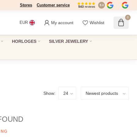
Stores
Dé winkel in Den Haag sinds 1946
Customer service
9.4
543
reviews
0
My account
Wishlist
EUR
HORLOGES
SILVER JEWELERY
Show:
FOUND
ING