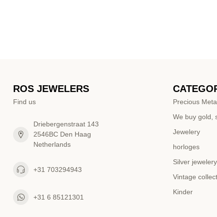
ROS JEWELERS
CATEGOR
Find us
Precious Meta
We buy gold, s
Driebergenstraat 143
Jewelery
2546BC Den Haag
Netherlands
horloges
Silver jewelery
+31 703294943
Vintage collec
Kinder
+31 6 85121301