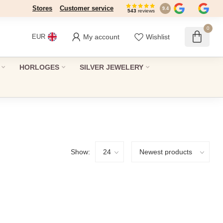
Stores
Dé winkel in Den Haag sinds 1946
Customer service
9.4
543
reviews
0
My account
Wishlist
EUR
HORLOGES
SILVER JEWELERY
Show: