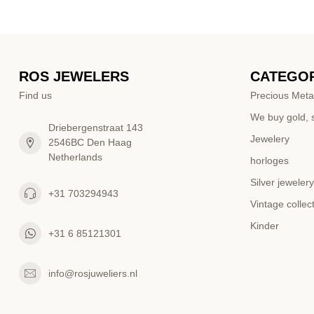
ROS JEWELERS
CATEGOR
Find us
Precious Meta
We buy gold, s
Driebergenstraat 143
Jewelery
2546BC Den Haag
Netherlands
horloges
Silver jewelery
+31 703294943
Vintage collec
Kinder
+31 6 85121301
info@rosjuweliers.nl