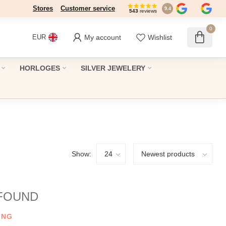
Stores
Dé winkel in Den Haag sinds 1946
Customer service
9.4
543
reviews
0
My account
Wishlist
EUR
HORLOGES
SILVER JEWELERY
Show:
FOUND
ING