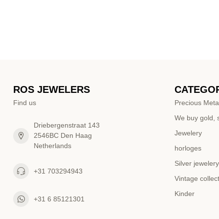
ROS JEWELERS
CATEGOR
Find us
Precious Meta
We buy gold, s
Driebergenstraat 143
Jewelery
2546BC Den Haag
Netherlands
horloges
Silver jewelery
+31 703294943
Vintage collec
Kinder
+31 6 85121301