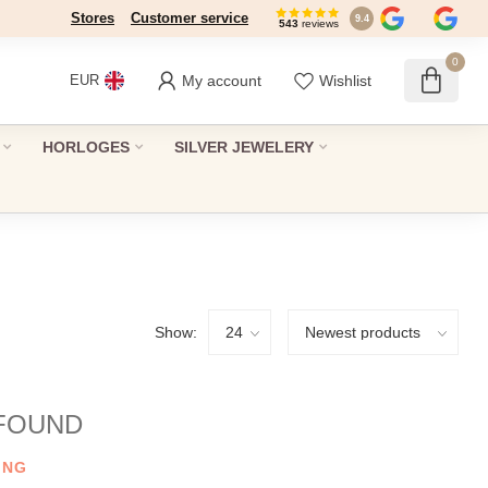
Stores
Dé winkel in Den Haag sinds 1946
Customer service
9.4
543
reviews
0
My account
Wishlist
EUR
HORLOGES
SILVER JEWELERY
Show:
FOUND
ING