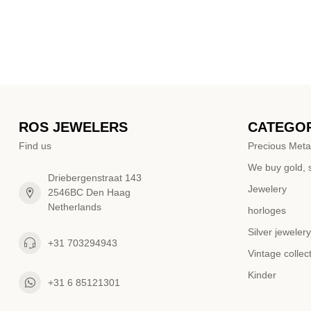
ROS JEWELERS
CATEGOR
Find us
Precious Meta
We buy gold, s
Driebergenstraat 143
Jewelery
2546BC Den Haag
Netherlands
horloges
Silver jewelery
+31 703294943
Vintage collec
Kinder
+31 6 85121301