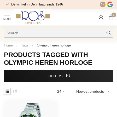
Dé winkel in Den Haag sinds 1946
9.4
0
MENU
Home
/
Tags
/
Olympic heren horloge
PRODUCTS TAGGED WITH
OLYMPIC HEREN HORLOGE
FILTERS