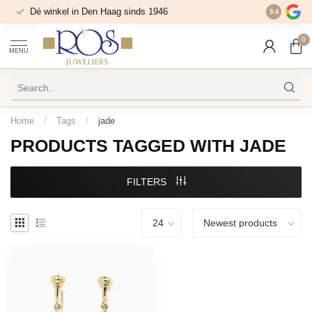
Dé winkel in Den Haag sinds 1946
9.4
0
MENU
Home
/
Tags
/
jade
PRODUCTS TAGGED WITH JADE
FILTERS