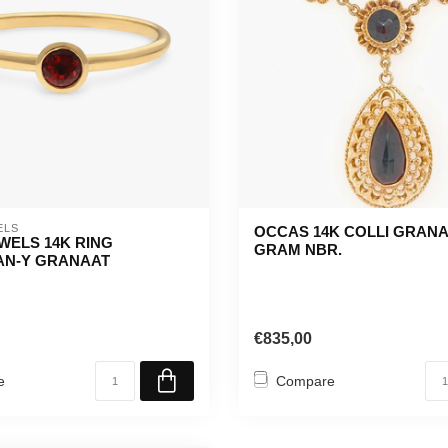
ELS
OCCAS 14K COLLI GRANAA
WELS 14K RING
GRAM NBR.
AN-Y GRANAAT
€835,00
e
Compare