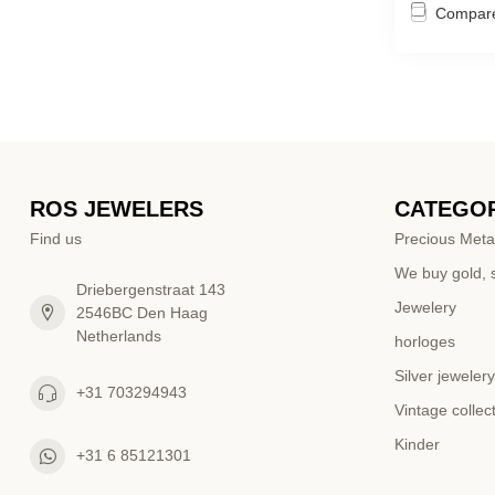
Compar
ROS JEWELERS
CATEGOR
Find us
Precious Meta
We buy gold, s
Driebergenstraat 143
Jewelery
2546BC Den Haag
Netherlands
horloges
Silver jewelery
+31 703294943
Vintage collec
Kinder
+31 6 85121301