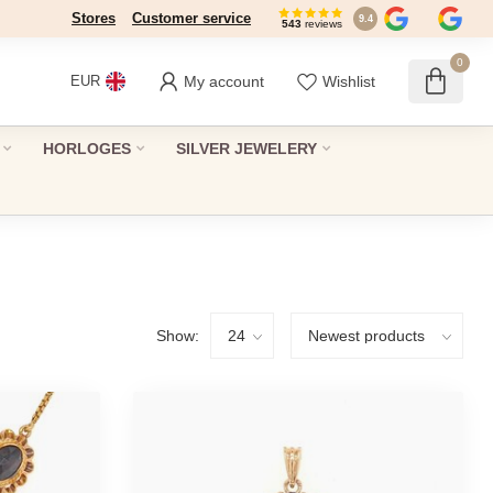
Stores
Customer service
9.4
543
reviews
0
My account
Wishlist
EUR
HORLOGES
SILVER JEWELERY
Show: