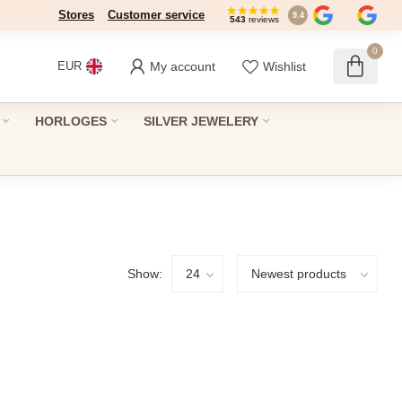
Stores
Dé winkel in Den Haag sinds 1946
Customer service
9.4
543
reviews
0
My account
Wishlist
EUR
HORLOGES
SILVER JEWELERY
Show: