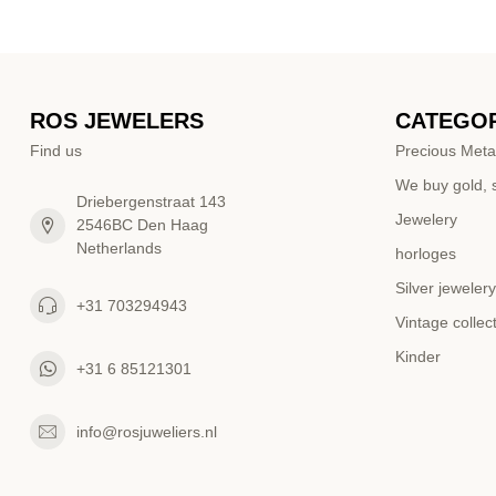
ROS JEWELERS
CATEGOR
Find us
Precious Meta
We buy gold, s
Driebergenstraat 143
Jewelery
2546BC Den Haag
Netherlands
horloges
Silver jewelery
+31 703294943
Vintage collec
Kinder
+31 6 85121301
info@rosjuweliers.nl