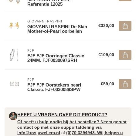
Referentie 12025
GIOVANNI RASPINI
€320,00
GIOVANNI RASPINI De Skin
Mother-of-Pearl oorbellen
FJF
€109,00
FJF FJF Oorringen Classic
24MM. FJF0030097SRH
FJF
€59,00
FJF FJF Oorstekers pearl
Classic. FJF0030089SPW
HEEFT U VRAGEN OVER DIT PRODUCT?
Of heeft u hulp nodig bij het bestellen? Neem gerust
contact op met onze supportafdeling via
Info@rosjuweliers.nl
of
(0)70 3294943. Wij helpen u