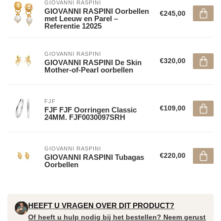
GIOVANNI RASPINI
GIOVANNI RASPINI Oorbellen
€245,00
met Leeuw en Parel –
Referentie 12025
GIOVANNI RASPINI
€320,00
GIOVANNI RASPINI De Skin
Mother-of-Pearl oorbellen
FJF
€109,00
FJF FJF Oorringen Classic
24MM. FJF0030097SRH
GIOVANNI RASPINI
€220,00
GIOVANNI RASPINI Tubagas
Oorbellen
HEEFT U VRAGEN OVER DIT PRODUCT?
Of heeft u hulp nodig bij het bestellen? Neem gerust