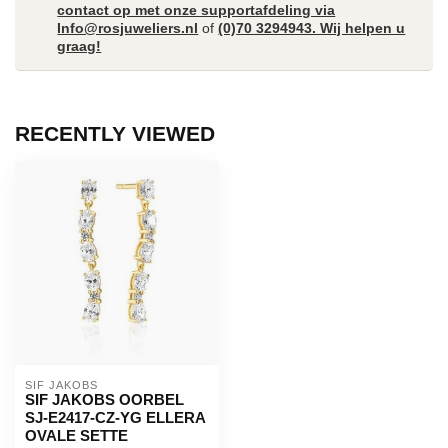
contact op met onze supportafdeling via
Info@rosjuweliers.nl
of
(0)70 3294943. Wij helpen u
graag!
RECENTLY VIEWED
SIF JAKOBS
SIF JAKOBS OORBEL
SJ-E2417-CZ-YG ELLERA
OVALE SETTE