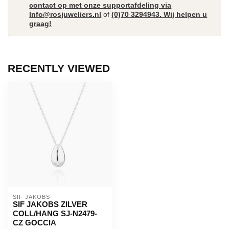
contact op met onze supportafdeling via
Info@rosjuweliers.nl
of
(0)70 3294943. Wij helpen u
graag!
RECENTLY VIEWED
SIF JAKOBS
SIF JAKOBS ZILVER
COLL/HANG SJ-N2479-
CZ GOCCIA