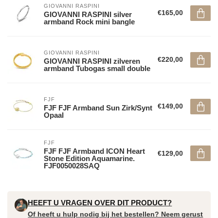
GIOVANNI RASPINI
€165,00
GIOVANNI RASPINI silver
armband Rock mini bangle
GIOVANNI RASPINI
€220,00
GIOVANNI RASPINI zilveren
armband Tubogas small double
FJF
€149,00
FJF FJF Armband Sun Zirk/Synt
Opaal
FJF
FJF FJF Armband ICON Heart
€129,00
Stone Edition Aquamarine.
FJF0050028SAQ
HEEFT U VRAGEN OVER DIT PRODUCT?
Of heeft u hulp nodig bij het bestellen? Neem gerust