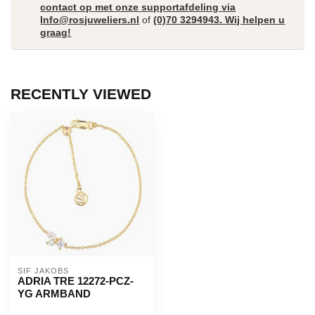
contact op met onze supportafdeling via
Info@rosjuweliers.nl
of
(0)70 3294943. Wij helpen u
graag!
RECENTLY VIEWED
SIF JAKOBS
ADRIA TRE 12272-PCZ-
YG ARMBAND