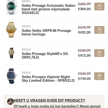
SEIKO
€480,00
Seiko Presage Automatic Stalen
band met groene wijzerplaat.
€384,00
SSA441J1
SEIKO
€540,00
Seiko Seiko SRPK46 Presage
€432,00
heren horloge
SEIKO
€590,00
Seiko Presage Style60's SS.
€472,00
SRPL75J1
SEIKO
€930,00
Seiko Prospex Alpinist Night
€744,00
Sky Limited Edition - SPB531J1
HEEFT U VRAGEN OVER DIT PRODUCT?
Of heeft u hulp nodig bij het bestellen? Neem gerust