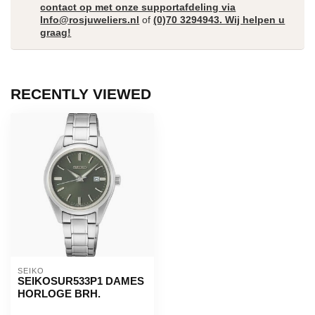
contact op met onze supportafdeling via
Info@rosjuweliers.nl
of
(0)70 3294943. Wij helpen u
graag!
RECENTLY VIEWED
SEIKO
SEIKOSUR533P1 DAMES
HORLOGE BRH.