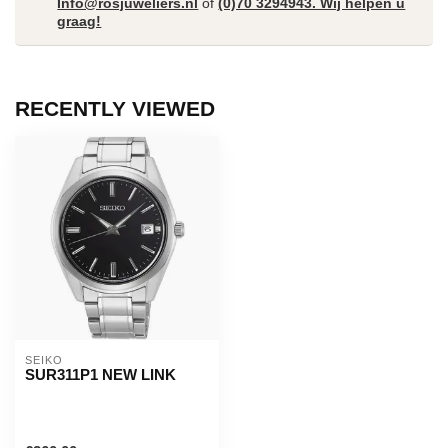
Info@rosjuweliers.nl
of
(0)70 3294943. Wij helpen u
graag!
RECENTLY VIEWED
SEIKO
SUR311P1 NEW LINK