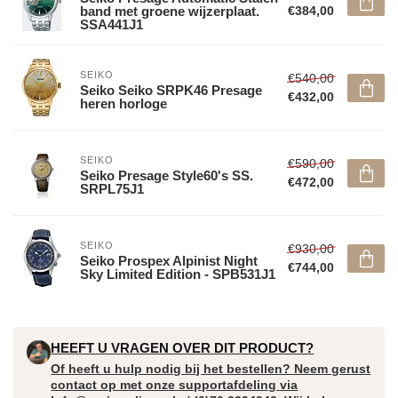
band met groene wijzerplaat.
€384,00
SSA441J1
SEIKO
€540,00
Seiko Seiko SRPK46 Presage
€432,00
heren horloge
SEIKO
€590,00
Seiko Presage Style60's SS.
€472,00
SRPL75J1
SEIKO
€930,00
Seiko Prospex Alpinist Night
€744,00
Sky Limited Edition - SPB531J1
HEEFT U VRAGEN OVER DIT PRODUCT?
Of heeft u hulp nodig bij het bestellen? Neem gerust
contact op met onze supportafdeling via