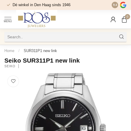
Dé winkel in Den Haag sinds 1946
9.4
0
MENU
Home
/
SUR311P1 new link
Seiko SUR311P1 new link
SEIKO