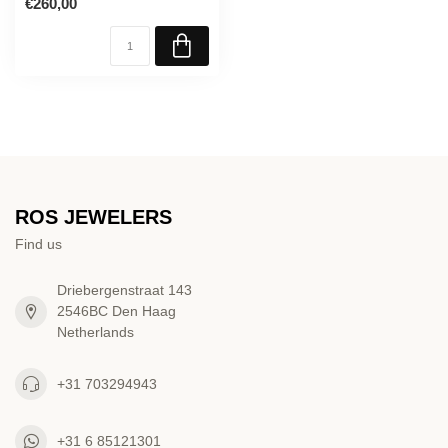
€260,00
ROS JEWELERS
Find us
Driebergenstraat 143
2546BC Den Haag
Netherlands
+31 703294943
+31 6 85121301