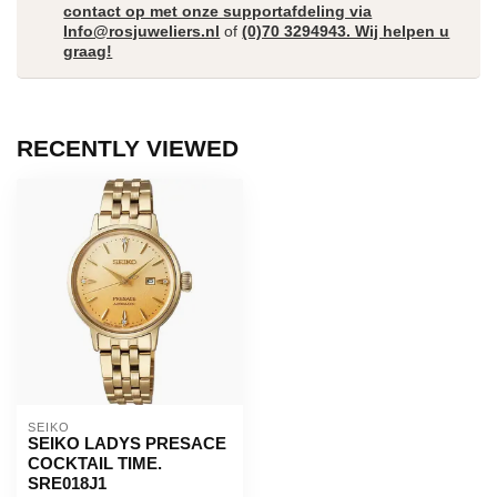
contact op met onze supportafdeling via
Info@rosjuweliers.nl
of
(0)70 3294943. Wij helpen u
graag!
RECENTLY VIEWED
SEIKO
SEIKO LADYS PRESACE
COCKTAIL TIME.
SRE018J1