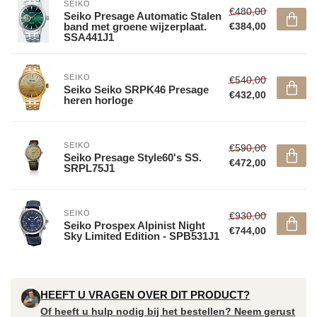
SEIKO
€480,00
Seiko Presage Automatic Stalen
band met groene wijzerplaat.
€384,00
SSA441J1
SEIKO
€540,00
Seiko Seiko SRPK46 Presage
€432,00
heren horloge
SEIKO
€590,00
Seiko Presage Style60's SS.
€472,00
SRPL75J1
SEIKO
€930,00
Seiko Prospex Alpinist Night
€744,00
Sky Limited Edition - SPB531J1
HEEFT U VRAGEN OVER DIT PRODUCT?
Of heeft u hulp nodig bij het bestellen? Neem gerust