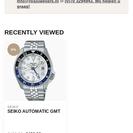
Info@rosjuweliers.nl
of
(0)70 3294943. Wij helpen u
graag!
RECENTLY VIEWED
0%
SEIKO
SEIKO AUTOMATIC GMT