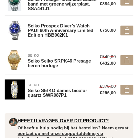
band met groene wijzerplaat.
€384,00
SSA441J1
Seiko Prospex Diver’s Watch
PADI 60th Anniversary Limited
€750,00
Edition HBB002K1
SEIKO
€540,00
Seiko Seiko SRPK46 Presage
€432,00
heren horloge
SEIKO
€370,00
Seiko SEIKO dames bicolor
€296,00
quartz SWR087P1
HEEFT U VRAGEN OVER DIT PRODUCT?
Of heeft u hulp nodig bij het bestellen? Neem gerust
contact op met onze supportafdeling via