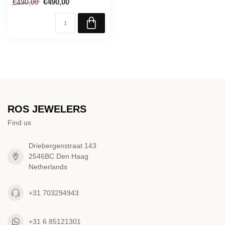
€490,00
€490,00
ROS JEWELERS
Find us
Driebergenstraat 143
2546BC Den Haag
Netherlands
+31 703294943
+31 6 85121301