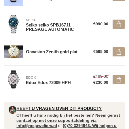
SEIKO
€990,00
Seiko seiko SPB167J1
PRESAGE AUTOMATIC
Occasion Zenith gold plat
€595,00
€499,00
EDOX
Edox Edox 72009 HPH
€230,00
HEEFT U VRAGEN OVER DIT PRODUCT?
Of heeft u hulp nodig bij het bestellen? Neem gerust
contact op met onze supportafdeling via
Info@rosjuweliers.nl
of
(0)70 3294943. Wij helpen u