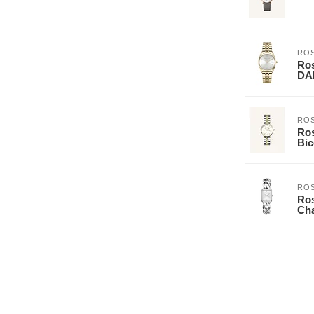
ROS
Ro
DA
ROS
Ros
Bic
ROS
Ros
Cha