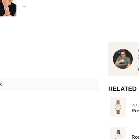
8
RELATED
ROS
Ros
Ros