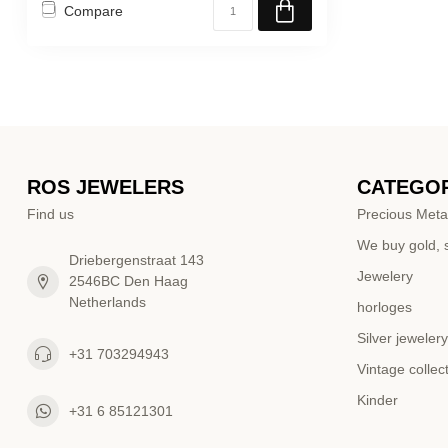
Compare
ROS JEWELERS
CATEGOR
Find us
Precious Meta
We buy gold, s
Driebergenstraat 143
Jewelery
2546BC Den Haag
Netherlands
horloges
Silver jewelery
+31 703294943
Vintage collec
Kinder
+31 6 85121301