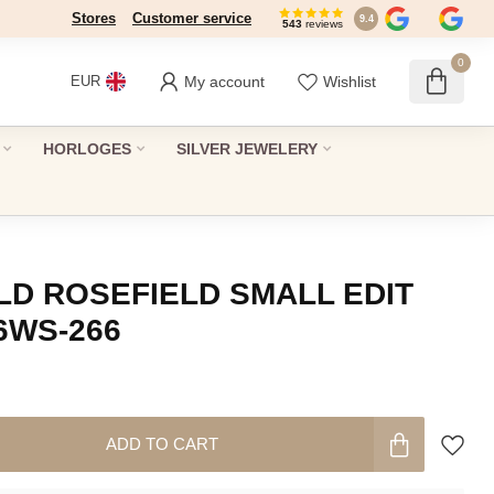
Stores
Customer service
9.4
543
reviews
0
My account
Wishlist
EUR
HORLOGES
SILVER JEWELERY
LD ROSEFIELD SMALL EDIT
6WS-266
ADD TO CART