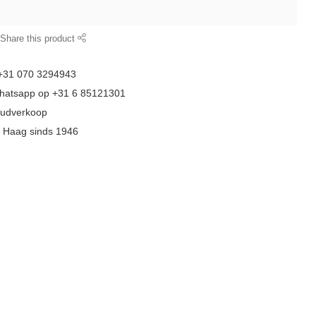
Share this product
 +31 070 3294943
whatsapp op +31 6 85121301
goudverkoop
n Haag sinds 1946