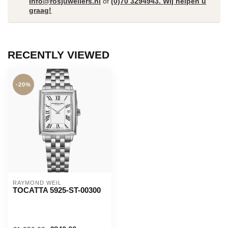
Info@rosjuweliers.nl
of
(0)70 3294943. Wij helpen u
graag!
RECENTLY VIEWED
-20%
RAYMOND WEIL
TOCATTA 5925-ST-00300