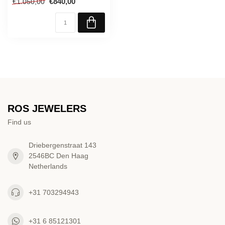
€840,00
€1.050,00
ROS JEWELERS
Find us
Driebergenstraat 143
2546BC Den Haag
Netherlands
+31 703294943
+31 6 85121301