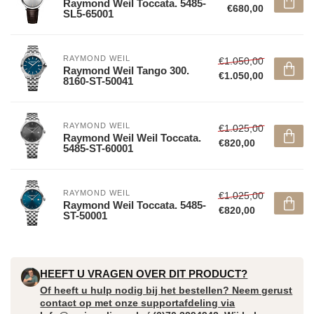
Raymond Weil Toccata. 5485-
€680,00
SL5-65001
RAYMOND WEIL
€1.050,00
Raymond Weil Tango 300.
€1.050,00
8160-ST-50041
RAYMOND WEIL
€1.025,00
Raymond Weil Weil Toccata.
€820,00
5485-ST-60001
RAYMOND WEIL
€1.025,00
Raymond Weil Toccata. 5485-
€820,00
ST-50001
HEEFT U VRAGEN OVER DIT PRODUCT?
Of heeft u hulp nodig bij het bestellen? Neem gerust
contact op met onze supportafdeling via