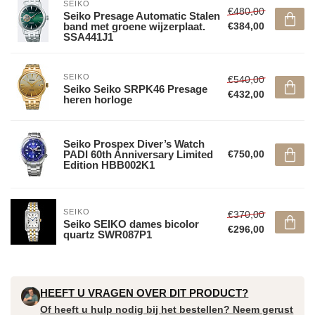
SEIKO
€480,00
Seiko Presage Automatic Stalen
band met groene wijzerplaat.
€384,00
SSA441J1
SEIKO
€540,00
Seiko Seiko SRPK46 Presage
€432,00
heren horloge
Seiko Prospex Diver’s Watch
PADI 60th Anniversary Limited
€750,00
Edition HBB002K1
SEIKO
€370,00
Seiko SEIKO dames bicolor
€296,00
quartz SWR087P1
HEEFT U VRAGEN OVER DIT PRODUCT?
Of heeft u hulp nodig bij het bestellen? Neem gerust