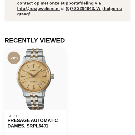
contact op met onze supportafdeling via
Info@rosjuweliers.nl
of
(0)70 3294943. Wij helpen u
graag!
RECENTLY VIEWED
-20%
SEIKO
PRESAGE AUTOMATIC
DAMES. SRPL64J1