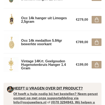
Occ 14k hanger uit Limoges
€279,00
2,5gram
Occ 14k medaillon 5.84gr
€789,00
bewerkte voorkant
Vintage 14Krt. Geelgouden
Hugenotenkruis Hanger 1.4
€199,00
Gram
HEEFT U VRAGEN OVER DIT PRODUCT?
Of heeft u hulp nodig bij het bestellen? Neem gerust
contact op met onze supportafdeling via
Info@rosjuweliers.nl
of
(0)70 3294943. Wij helpen u