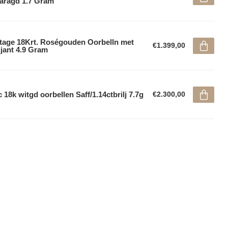
aragd 1.7 Gram
tage 18Krt. Roségouden Oorbelln met
€1.399,00
ljant 4.9 Gram
 18k witgd oorbellen Saff/1.14ctbrilj 7.7g
€2.300,00