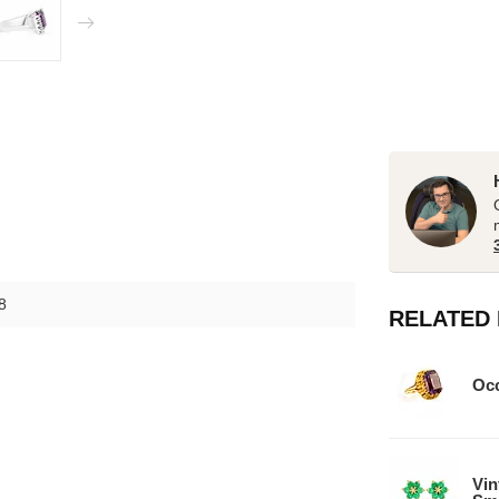
8
RELATED
Occ
Vin