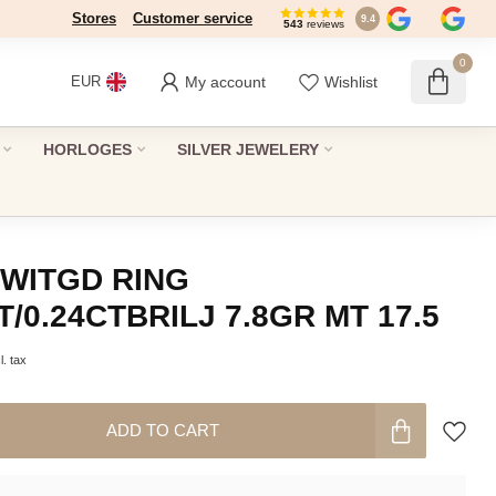
Stores
Dé winkel in Den Haag sinds 1946
Customer service
9.4
543
reviews
0
My account
Wishlist
EUR
HORLOGES
SILVER JEWELERY
 WITGD RING
/0.24CTBRILJ 7.8GR MT 17.5
l. tax
ADD TO CART