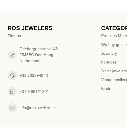
ROS JEWELERS
CATEGOR
Find us
Precious Meta
We buy gold, s
Driebergenstraat 143
Jewelery
2546BC Den Haag
Netherlands
horloges
Silver jewelery
+31 703294943
Vintage collec
Kinder
+31 6 85121301
info@rosjuweliers.nl