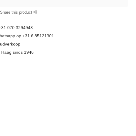
Share this product
 +31 070 3294943
whatsapp op +31 6 85121301
goudverkoop
n Haag sinds 1946