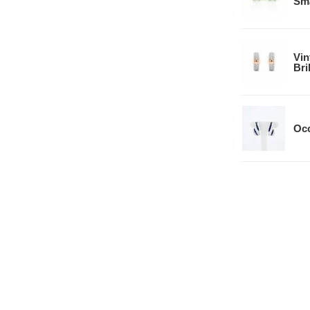
Sm
Vin
Bri
Occ