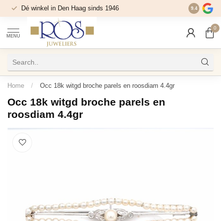
Dé winkel in Den Haag sinds 1946
9.4
0
MENU
Home
/
Occ 18k witgd broche parels en roosdiam 4.4gr
Occ 18k witgd broche parels en
roosdiam 4.4gr