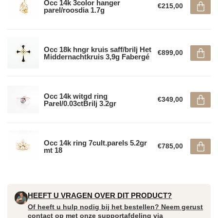
Occ 14k 3color hanger
€215,00
parel/roosdia 1.7g
Occ 18k hngr kruis saff/brilj Het
€899,00
Middernachtkruis 3,9g Fabergé
Occ 14k witgd ring
€349,00
Parel/0.03ctBrilj 3.2gr
Occ 14k ring 7cult.parels 5.2gr
€785,00
mt 18
HEEFT U VRAGEN OVER DIT PRODUCT?
Of heeft u hulp nodig bij het bestellen? Neem gerust
contact op met onze supportafdeling via