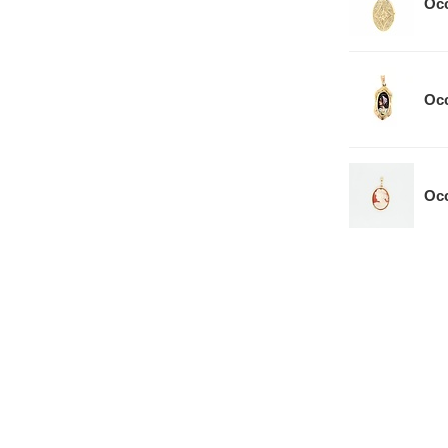
Occ
Occ
Occ