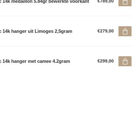
 14k medaillon 5.84gr bewerkte voorkant
€789,00
 14k hanger uit Limoges 2,5gram
€279,00
 14k hanger met camee 4.2gram
€299,00