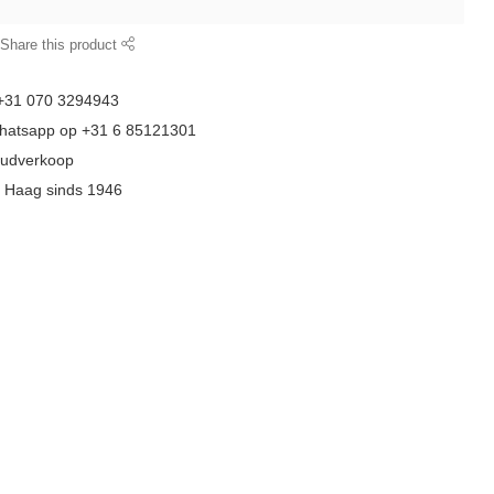
Share this product
 +31 070 3294943
whatsapp op +31 6 85121301
goudverkoop
n Haag sinds 1946