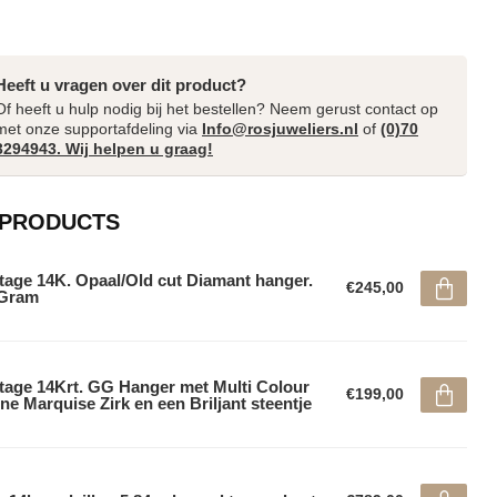
Heeft u vragen over dit product?
Of heeft u hulp nodig bij het bestellen? Neem gerust contact op
met onze supportafdeling via
Info@rosjuweliers.nl
of
(0)70
3294943. Wij helpen u graag!
 PRODUCTS
tage 14K. Opaal/Old cut Diamant hanger.
€245,00
5Gram
tage 14Krt. GG Hanger met Multi Colour
€199,00
ne Marquise Zirk en een Briljant steentje