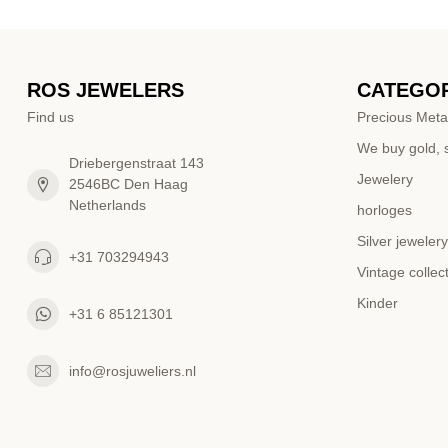
ROS JEWELERS
CATEGOR
Find us
Precious Meta
We buy gold, s
Driebergenstraat 143
Jewelery
2546BC Den Haag
Netherlands
horloges
Silver jewelery
+31 703294943
Vintage collec
Kinder
+31 6 85121301
info@rosjuweliers.nl