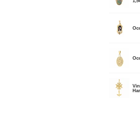
1,
Occ
Occ
Vin
Han