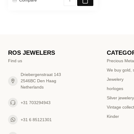
ROS JEWELERS
CATEGOR
Find us
Precious Meta
We buy gold, s
Driebergenstraat 143
Jewelery
2546BC Den Haag
Netherlands
horloges
Silver jewelery
+31 703294943
Vintage collec
Kinder
+31 6 85121301