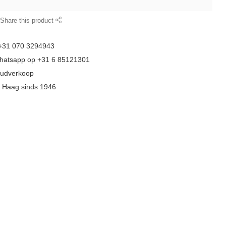
Share this product
 +31 070 3294943
whatsapp op +31 6 85121301
goudverkoop
n Haag sinds 1946