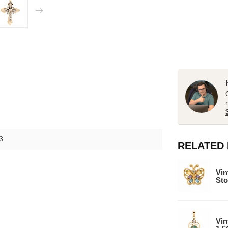
3
RELATED
Vin
Sto
Vin