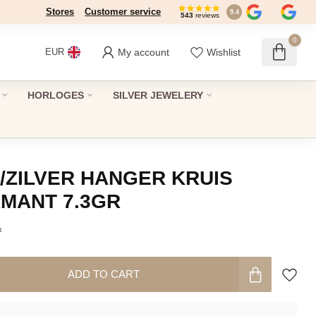
Stores
Customer service
9.4
543
reviews
0
My account
Wishlist
EUR
HORLOGES
SILVER JEWELERY
 /ZILVER HANGER KRUIS
MANT 7.3GR
x
ADD TO CART