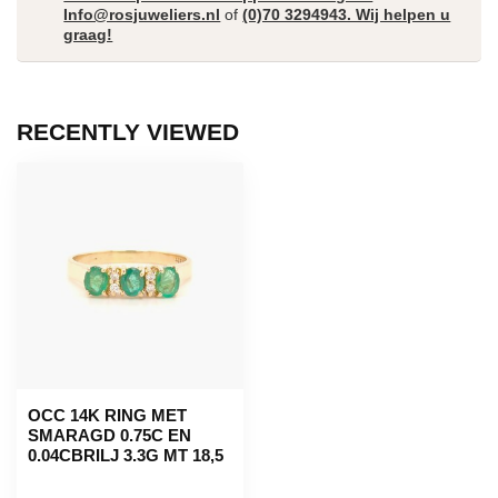
Info@rosjuweliers.nl
of
(0)70 3294943. Wij helpen u
graag!
RECENTLY VIEWED
OCC 14K RING MET
SMARAGD 0.75C EN
0.04CBRILJ 3.3G MT 18,5