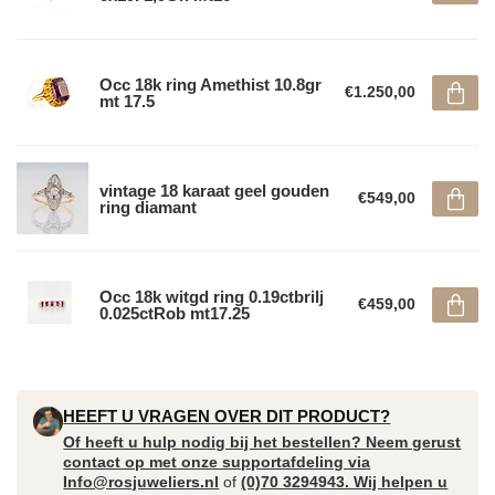
Occ 18k ring Amethist 10.8gr
€1.250,00
mt 17.5
vintage 18 karaat geel gouden
€549,00
ring diamant
Occ 18k witgd ring 0.19ctbrilj
€459,00
0.025ctRob mt17.25
HEEFT U VRAGEN OVER DIT PRODUCT?
Of heeft u hulp nodig bij het bestellen? Neem gerust
contact op met onze supportafdeling via
Info@rosjuweliers.nl
of
(0)70 3294943. Wij helpen u