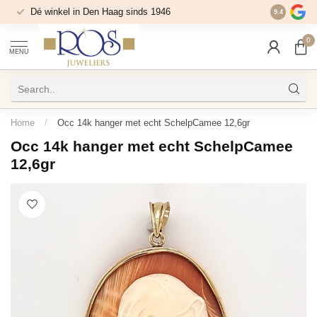
Dé winkel in Den Haag sinds 1946
9.4
0
MENU
Home
/
Occ 14k hanger met echt SchelpCamee 12,6gr
Occ 14k hanger met echt SchelpCamee
12,6gr