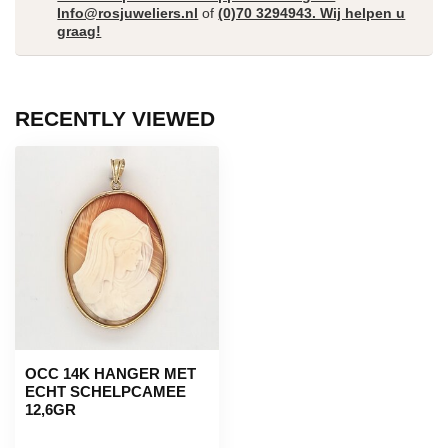
Info@rosjuweliers.nl
of
(0)70 3294943. Wij helpen u
graag!
RECENTLY VIEWED
OCC 14K HANGER MET
ECHT SCHELPCAMEE
12,6GR