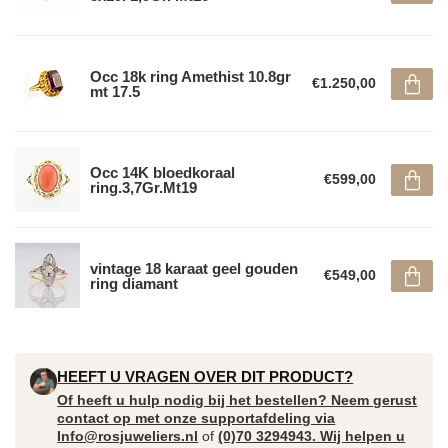
Occ 18k ring Amethist 10.8gr
€1.250,00
mt 17.5
Occ 14K bloedkoraal
€599,00
ring.3,7Gr.Mt19
vintage 18 karaat geel gouden
€549,00
ring diamant
HEEFT U VRAGEN OVER DIT PRODUCT?
Of heeft u hulp nodig bij het bestellen? Neem gerust
contact op met onze supportafdeling via
Info@rosjuweliers.nl
of
(0)70 3294943. Wij helpen u