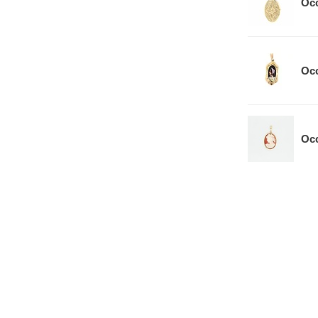
Occ
Occ
Occ