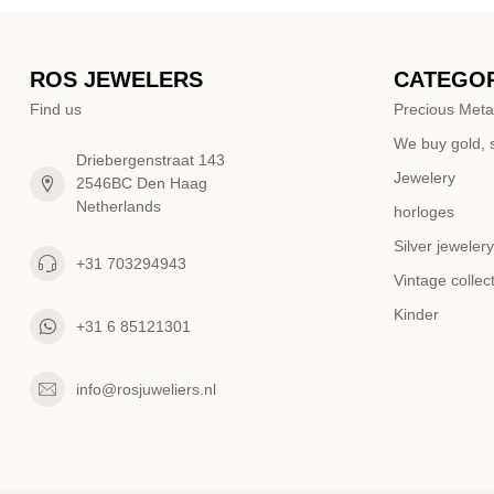
ROS JEWELERS
CATEGOR
Find us
Precious Meta
We buy gold, s
Driebergenstraat 143
Jewelery
2546BC Den Haag
Netherlands
horloges
Silver jewelery
+31 703294943
Vintage collec
Kinder
+31 6 85121301
info@rosjuweliers.nl