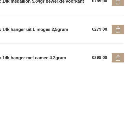
 14k medaillon 5.84gr bewerkte voorkant
€789,00
 14k hanger uit Limoges 2,5gram
€279,00
 14k hanger met camee 4.2gram
€299,00