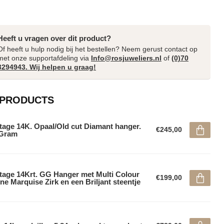
Heeft u vragen over dit product?
Of heeft u hulp nodig bij het bestellen? Neem gerust contact op
met onze supportafdeling via
Info@rosjuweliers.nl
of
(0)70
3294943. Wij helpen u graag!
 PRODUCTS
tage 14K. Opaal/Old cut Diamant hanger.
€245,00
5Gram
tage 14Krt. GG Hanger met Multi Colour
€199,00
ne Marquise Zirk en een Briljant steentje