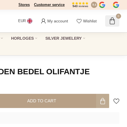
Stores
Customer service
9.4
543
reviews
0
My account
Wishlist
EUR
HORLOGES
SILVER JEWELERY
DEN BEDEL OLIFANTJE
ADD TO CART