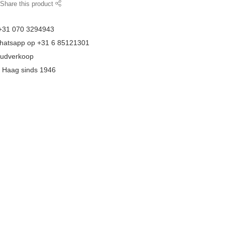
Share this product
 +31 070 3294943
whatsapp op +31 6 85121301
goudverkoop
n Haag sinds 1946