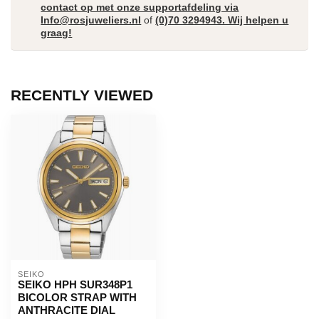
contact op met onze supportafdeling via
Info@rosjuweliers.nl
of
(0)70 3294943. Wij helpen u
graag!
RECENTLY VIEWED
SEIKO
SEIKO HPH SUR348P1
BICOLOR STRAP WITH
ANTHRACITE DIAL