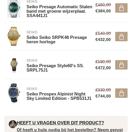
SEIKO
€480,00
Seiko Presage Automatic Stalen
band met groene wijzerplaat.
€384,00
SSA441J1
SEIKO
€540,00
Seiko Seiko SRPK46 Presage
€432,00
heren horloge
SEIKO
€590,00
Seiko Presage Style60's SS.
€472,00
SRPL75J1
SEIKO
€930,00
Seiko Prospex Alpinist Night
€744,00
Sky Limited Edition - SPB531J1
HEEFT U VRAGEN OVER DIT PRODUCT?
Of heeft u hulp nodig bij het bestellen? Neem gerust