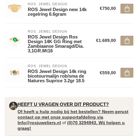
ROS  JEWEL DESIGN
€750,00
ROS Jewel Design new 14k
zegelring 6.6gram
ROS  JEWEL DESIGN
ROS Jewel Design Ros
€1.689,00
Design 14K GG Ring met
Zambiaanse Smaragd/Dia.
3,1GR.Mt16
ROS  JEWEL DESIGN
ROS Jewel Design 14k ring
€559,00
bicotourmalijn rob/sma de
Natures Suprice 3.2gr 18.5
HEEFT U VRAGEN OVER DIT PRODUCT?
Of heeft u hulp nodig bij het bestellen? Neem gerust
contact op met onze supportafdeling via
Info@rosjuweliers.nl
of
(0)70 3294943. Wij helpen u
graag!