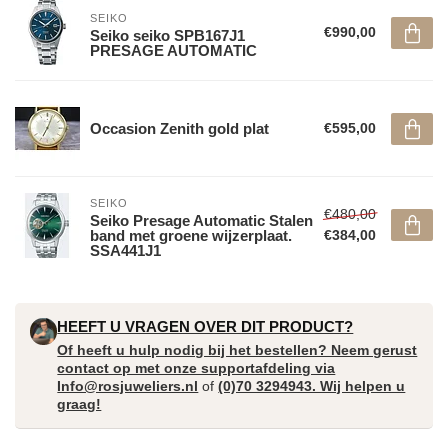
SEIKO
€990,00
Seiko seiko SPB167J1
PRESAGE AUTOMATIC
Occasion Zenith gold plat
€595,00
SEIKO
€480,00
Seiko Presage Automatic Stalen
band met groene wijzerplaat.
€384,00
SSA441J1
HEEFT U VRAGEN OVER DIT PRODUCT?
Of heeft u hulp nodig bij het bestellen? Neem gerust
contact op met onze supportafdeling via
Info@rosjuweliers.nl
of
(0)70 3294943. Wij helpen u
graag!