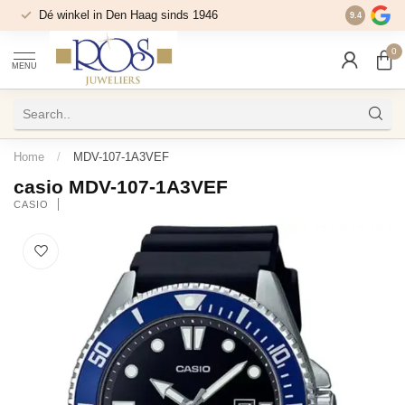
Dé winkel in Den Haag sinds 1946
9.4
0
MENU
Home
/
MDV-107-1A3VEF
casio MDV-107-1A3VEF
CASIO