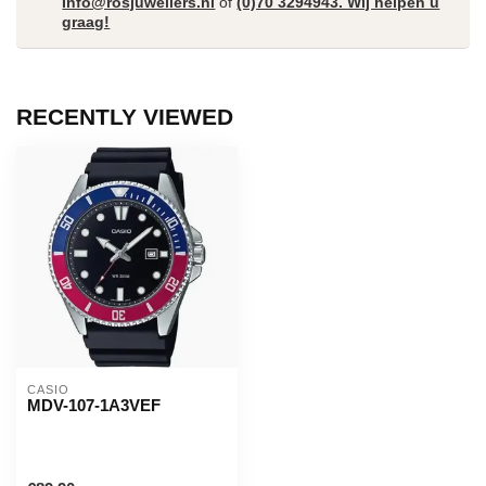
Info@rosjuweliers.nl
of
(0)70 3294943. Wij helpen u
graag!
RECENTLY VIEWED
CASIO
MDV-107-1A3VEF