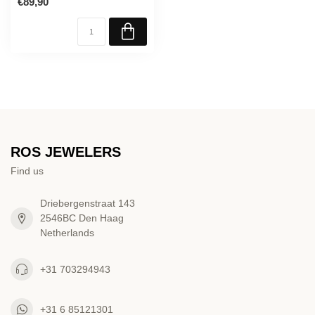
€89,90
ROS JEWELERS
Find us
Driebergenstraat 143
2546BC Den Haag
Netherlands
+31 703294943
+31 6 85121301