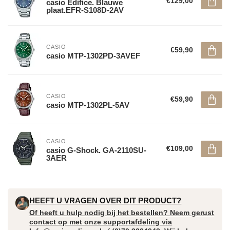
€129,00
casio Edifice. Blauwe
plaat.EFR-S108D-2AV
CASIO
€59,90
casio MTP-1302PD-3AVEF
CASIO
€59,90
casio MTP-1302PL-5AV
CASIO
€109,00
casio G-Shock. GA-2110SU-
3AER
HEEFT U VRAGEN OVER DIT PRODUCT?
Of heeft u hulp nodig bij het bestellen? Neem gerust
contact op met onze supportafdeling via