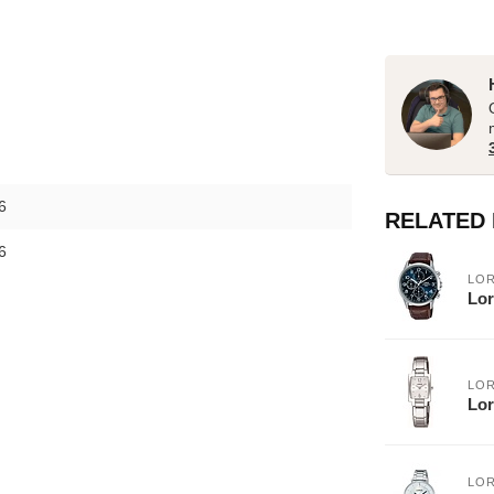
6
RELATED
6
LO
Lo
LO
Lo
LO