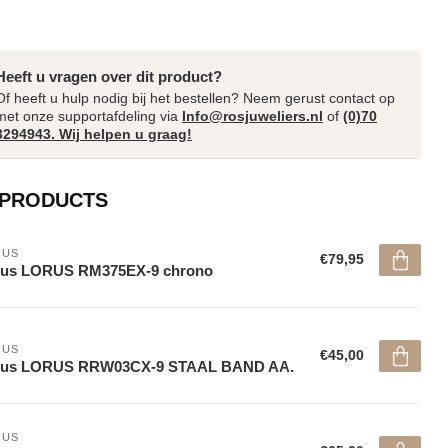
Heeft u vragen over dit product?
Of heeft u hulp nodig bij het bestellen? Neem gerust contact op
met onze supportafdeling via
Info@rosjuweliers.nl
of
(0)70
3294943. Wij helpen u graag!
 PRODUCTS
RUS
€79,95
rus LORUS RM375EX-9 chrono
RUS
€45,00
rus LORUS RRW03CX-9 STAAL BAND AA.
RUS