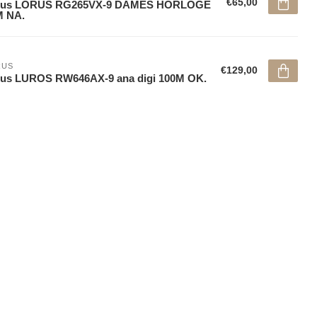
€65,00
rus LORUS RG265VX-9 DAMES HORLOGE
M NA.
RUS
€129,00
rus LUROS RW646AX-9 ana digi 100M OK.