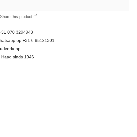
Share this product
 +31 070 3294943
whatsapp op +31 6 85121301
goudverkoop
n Haag sinds 1946