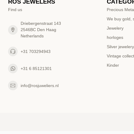
ROS JEWELERS
CATEGOR
Find us
Precious Meta
We buy gold, s
Driebergenstraat 143
Jewelery
2546BC Den Haag
Netherlands
horloges
Silver jewelery
+31 703294943
Vintage collec
Kinder
+31 6 85121301
info@rosjuweliers.nl