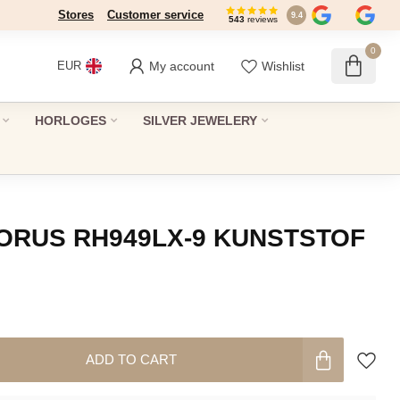
Stores
Customer service
9.4
543
reviews
0
My account
Wishlist
EUR
HORLOGES
SILVER JEWELERY
ORUS RH949LX-9 KUNSTSTOF
ADD TO CART