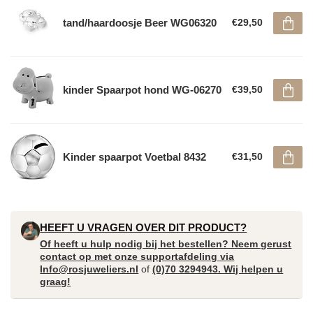
tand/haardoosje Beer WG06320
€29,50
kinder Spaarpot hond WG-06270
€39,50
Kinder spaarpot Voetbal 8432
€31,50
HEEFT U VRAGEN OVER DIT PRODUCT?
Of heeft u hulp nodig bij het bestellen? Neem gerust
contact op met onze supportafdeling via
Info@rosjuweliers.nl
of
(0)70 3294943. Wij helpen u
graag!