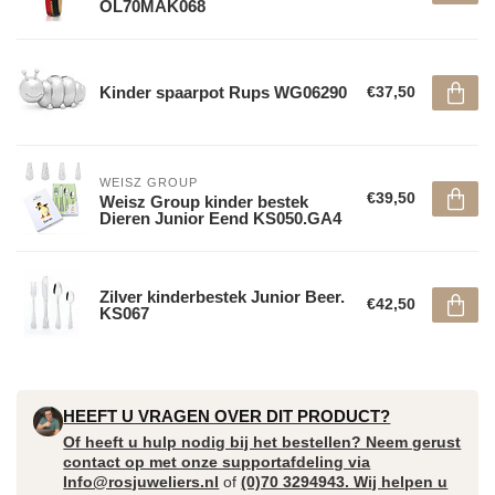
OL70MAK068
Kinder spaarpot Rups WG06290
€37,50
WEISZ GROUP
€39,50
Weisz Group kinder bestek
Dieren Junior Eend KS050.GA4
Zilver kinderbestek Junior Beer.
€42,50
KS067
HEEFT U VRAGEN OVER DIT PRODUCT?
Of heeft u hulp nodig bij het bestellen? Neem gerust
contact op met onze supportafdeling via
Info@rosjuweliers.nl
of
(0)70 3294943. Wij helpen u