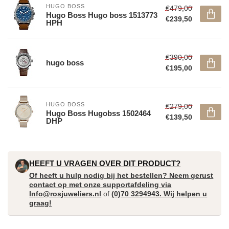
HUGO BOSS
€479,00
Hugo Boss Hugo boss 1513773
€239,50
HPH
€390,00
hugo boss
€195,00
HUGO BOSS
€279,00
Hugo Boss Hugobss 1502464
€139,50
DHP
HEEFT U VRAGEN OVER DIT PRODUCT?
Of heeft u hulp nodig bij het bestellen? Neem gerust
contact op met onze supportafdeling via
Info@rosjuweliers.nl
of
(0)70 3294943. Wij helpen u
graag!