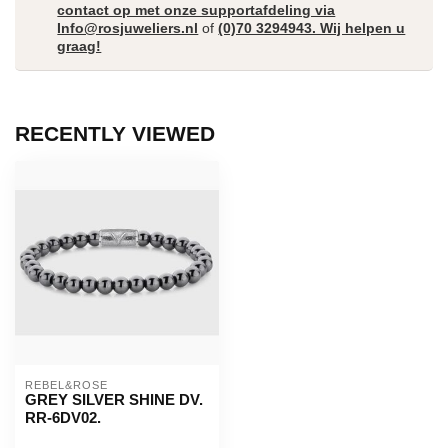
contact op met onze supportafdeling via
Info@rosjuweliers.nl
of
(0)70 3294943. Wij helpen u
graag!
RECENTLY VIEWED
REBEL&ROSE
GREY SILVER SHINE DV.
RR-6DV02.