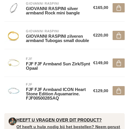
GIOVANNI RASPINI
€165,00
GIOVANNI RASPINI silver
armband Rock mini bangle
GIOVANNI RASPINI
€220,00
GIOVANNI RASPINI zilveren
armband Tubogas small double
FJF
€149,00
FJF FJF Armband Sun Zirk/Synt
Opaal
FJF
FJF FJF Armband ICON Heart
€129,00
Stone Edition Aquamarine.
FJF0050028SAQ
HEEFT U VRAGEN OVER DIT PRODUCT?
Of heeft u hulp nodig bij het bestellen? Neem gerust