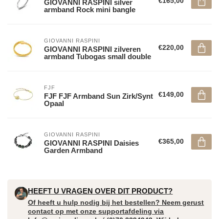
€165,00
GIOVANNI RASPINI silver
armband Rock mini bangle
GIOVANNI RASPINI
€220,00
GIOVANNI RASPINI zilveren
armband Tubogas small double
FJF
€149,00
FJF FJF Armband Sun Zirk/Synt
Opaal
GIOVANNI RASPINI
€365,00
GIOVANNI RASPINI Daisies
Garden Armband
HEEFT U VRAGEN OVER DIT PRODUCT?
Of heeft u hulp nodig bij het bestellen? Neem gerust
contact op met onze supportafdeling via