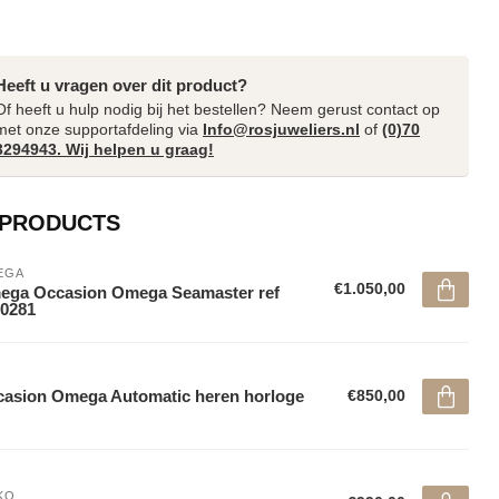
Heeft u vragen over dit product?
Of heeft u hulp nodig bij het bestellen? Neem gerust contact op
met onze supportafdeling via
Info@rosjuweliers.nl
of
(0)70
3294943. Wij helpen u graag!
 PRODUCTS
EGA
€1.050,00
ega Occasion Omega Seamaster ref
0281
asion Omega Automatic heren horloge
€850,00
KO