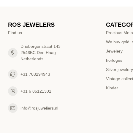
ROS JEWELERS
CATEGOR
Find us
Precious Meta
We buy gold, s
Driebergenstraat 143
Jewelery
2546BC Den Haag
Netherlands
horloges
Silver jewelery
+31 703294943
Vintage collec
Kinder
+31 6 85121301
info@rosjuweliers.nl