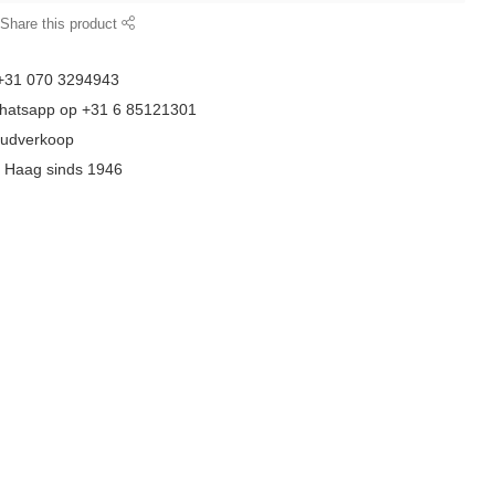
Share this product
 +31 070 3294943
whatsapp op +31 6 85121301
goudverkoop
n Haag sinds 1946