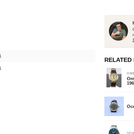
1
RELATED
1
OM
Om
196
Occ
SEI