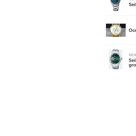
Se
Occ
SEI
Sei
gro