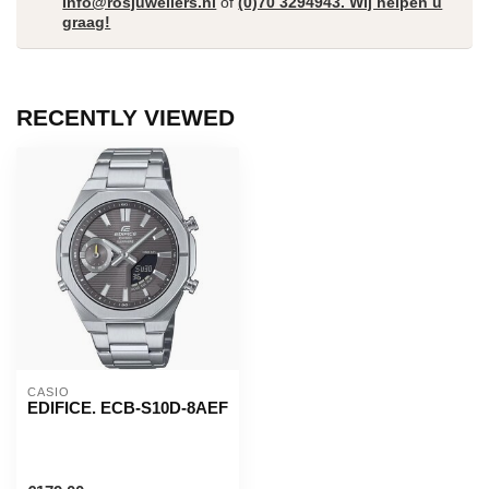
Info@rosjuweliers.nl
of
(0)70 3294943. Wij helpen u
graag!
RECENTLY VIEWED
CASIO
EDIFICE. ECB-S10D-8AEF