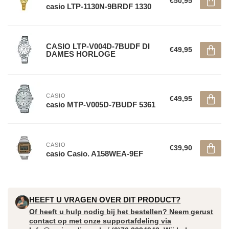
€50,95
casio LTP-1130N-9BRDF 1330
CASIO LTP-V004D-7BUDF DI
€49,95
DAMES HORLOGE
CASIO
€49,95
casio MTP-V005D-7BUDF 5361
CASIO
€39,90
casio Casio. A158WEA-9EF
HEEFT U VRAGEN OVER DIT PRODUCT?
Of heeft u hulp nodig bij het bestellen? Neem gerust
contact op met onze supportafdeling via