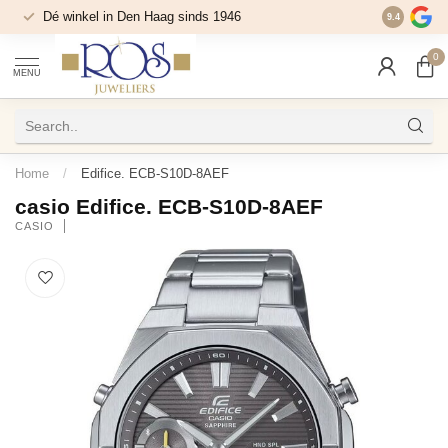
Dé winkel in Den Haag sinds 1946
9.4
0
MENU
Home
/
Edifice. ECB-S10D-8AEF
casio Edifice. ECB-S10D-8AEF
CASIO