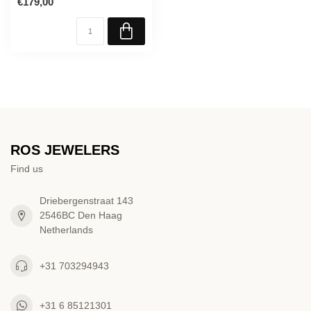
€179,00
ROS JEWELERS
Find us
Driebergenstraat 143
2546BC Den Haag
Netherlands
+31 703294943
+31 6 85121301