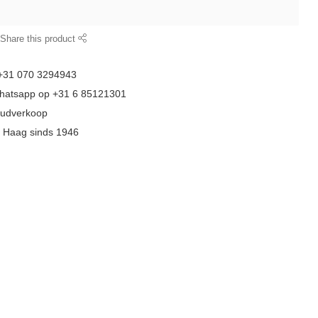
Share this product
 +31 070 3294943
whatsapp op +31 6 85121301
goudverkoop
n Haag sinds 1946