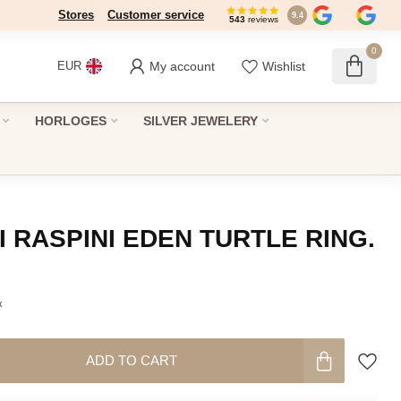
Stores
Customer service
9.4
543
reviews
0
My account
Wishlist
EUR
HORLOGES
SILVER JEWELERY
 RASPINI EDEN TURTLE RING.
x
ADD TO CART