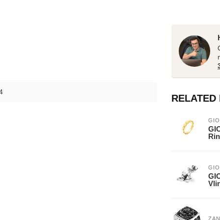
4
RELATED
GIO
GIO
Rin
GIO
GIO
Vli
ZA