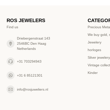
ROS JEWELERS
CATEGOR
Find us
Precious Meta
We buy gold, s
Driebergenstraat 143
Jewelery
2546BC Den Haag
Netherlands
horloges
Silver jewelery
+31 703294943
Vintage collec
Kinder
+31 6 85121301
info@rosjuweliers.nl