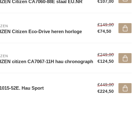
IZEN Citizen CA7060-88E staal EU.NR
€107,00
€149,00
IZEN
IZEN Citizen Eco-Drive heren horloge
€74,50
€249,00
IZEN
IZEN citizen CA7067-11H hau chronograph
€124,50
€449,00
015-52E. Hau Sport
€224,50