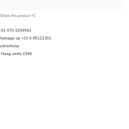
Share this product
 +31 070 3294943
whatsapp op +31 6 85121301
goudverkoop
n Haag sinds 1946