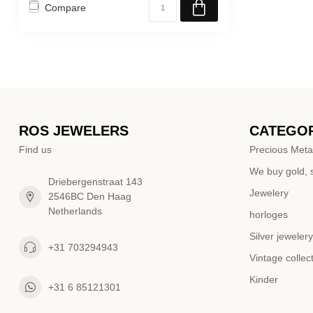
Compare
ROS JEWELERS
CATEGOR
Find us
Precious Meta
We buy gold, s
Driebergenstraat 143
Jewelery
2546BC Den Haag
Netherlands
horloges
Silver jewelery
+31 703294943
Vintage collec
Kinder
+31 6 85121301