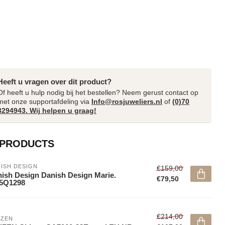
Heeft u vragen over dit product?
Of heeft u hulp nodig bij het bestellen? Neem gerust contact op
met onze supportafdeling via
Info@rosjuweliers.nl
of
(0)70
3294943. Wij helpen u graag!
 PRODUCTS
ISH DESIGN
€159,00
ish Design Danish Design Marie.
€79,50
15Q1298
€214,00
IZEN