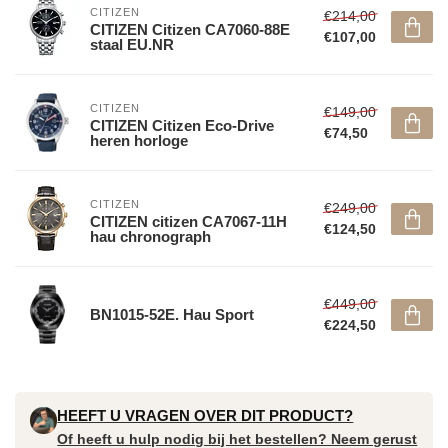
CITIZEN
€214,00
CITIZEN Citizen CA7060-88E
€107,00
staal EU.NR
CITIZEN
€149,00
CITIZEN Citizen Eco-Drive
€74,50
heren horloge
CITIZEN
€249,00
CITIZEN citizen CA7067-11H
€124,50
hau chronograph
€449,00
BN1015-52E. Hau Sport
€224,50
HEEFT U VRAGEN OVER DIT PRODUCT?
Of heeft u hulp nodig bij het bestellen? Neem gerust