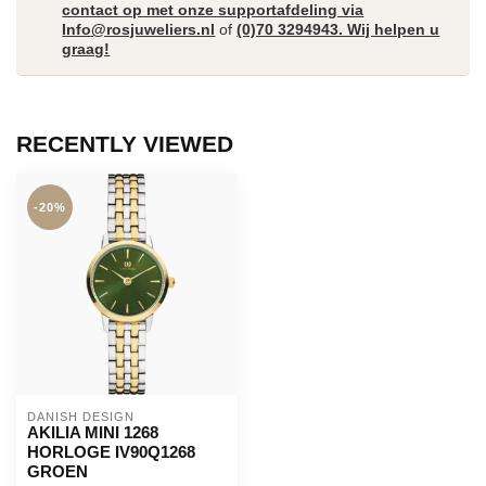
contact op met onze supportafdeling via
Info@rosjuweliers.nl
of
(0)70 3294943. Wij helpen u
graag!
RECENTLY VIEWED
-20%
DANISH DESIGN
AKILIA MINI 1268
HORLOGE IV90Q1268
GROEN