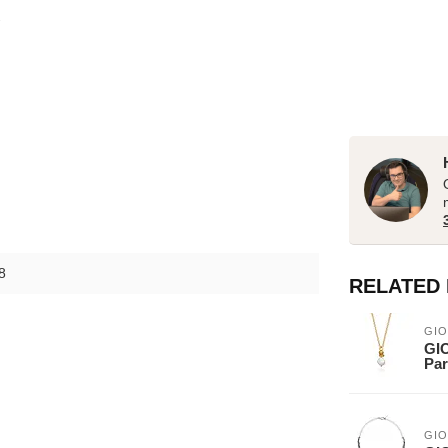
8
RELATED
GIO
GIO
Par
GIO