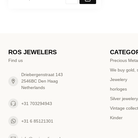
ROS JEWELERS
CATEGOR
Find us
Precious Meta
We buy gold, s
Driebergenstraat 143
Jewelery
2546BC Den Haag
Netherlands
horloges
Silver jewelery
+31 703294943
Vintage collec
Kinder
+31 6 85121301