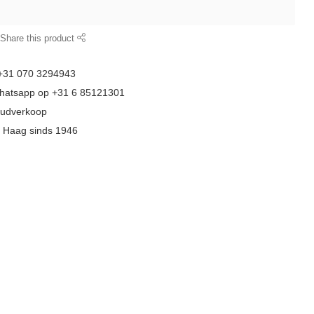
Share this product
 +31 070 3294943
whatsapp op +31 6 85121301
goudverkoop
n Haag sinds 1946