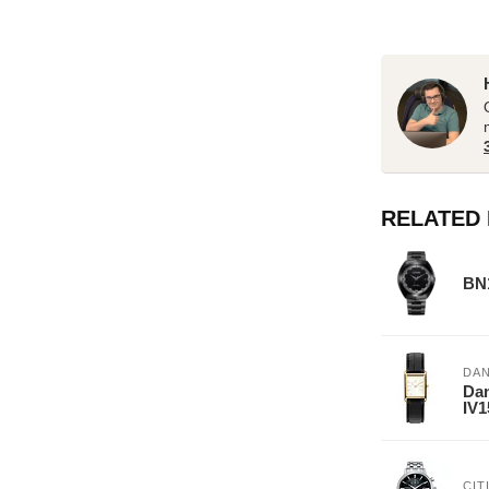
RELATED
BN1
DAN
Dan
IV
CIT