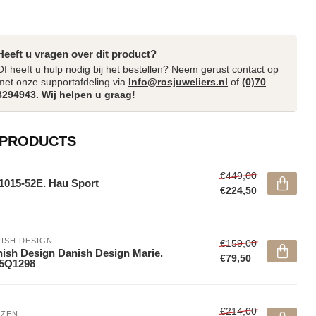
Heeft u vragen over dit product?
Of heeft u hulp nodig bij het bestellen? Neem gerust contact op
met onze supportafdeling via
Info@rosjuweliers.nl
of
(0)70
3294943. Wij helpen u graag!
 PRODUCTS
€449,00
015-52E. Hau Sport
€224,50
ISH DESIGN
€159,00
ish Design Danish Design Marie.
€79,50
15Q1298
€214,00
IZEN