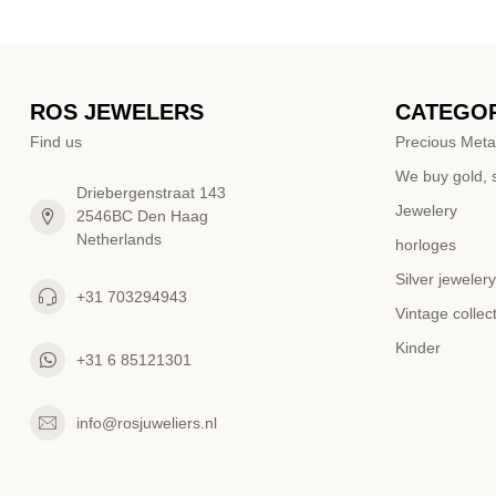
ROS JEWELERS
CATEGOR
Find us
Precious Meta
We buy gold, s
Driebergenstraat 143
Jewelery
2546BC Den Haag
Netherlands
horloges
Silver jewelery
+31 703294943
Vintage collec
Kinder
+31 6 85121301
info@rosjuweliers.nl